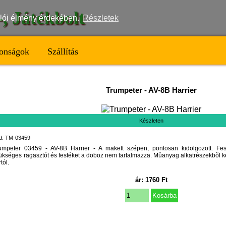
t-, Játékbolt
nálói élmény érdekében.
Részletek
onságok
Szállítás
Trumpeter
-
AV-8B Harrier
Készleten
d: TM-03459
umpeter 03459 - AV-8B Harrier - A makett szépen, pontosan kidolgozott. Fest
ükséges ragasztót és festéket a doboz nem tartalmazza. Mûanyag alkatrészekbõl ke
tól.
ár:
1760
Ft