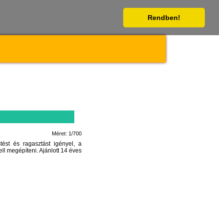
Rendben!
Méret: 1/700
ést és ragasztást igényel, a
ll megépíteni. Ajánlott 14 éves