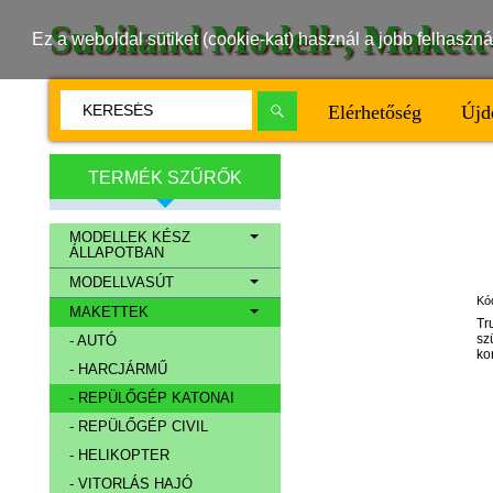
Subiland Modell-, Maket
Ez a weboldal sütiket (cookie-kat) használ a jobb felhasz
Elérhetőség
Újd
TERMÉK SZŰRŐK
MODELLEK KÉSZ
ÁLLAPOTBAN
MODELLVASÚT
Kó
MAKETTEK
Tr
sz
- AUTÓ
kor
- HARCJÁRMŰ
- REPÜLŐGÉP KATONAI
- REPÜLŐGÉP CIVIL
- HELIKOPTER
- VITORLÁS HAJÓ