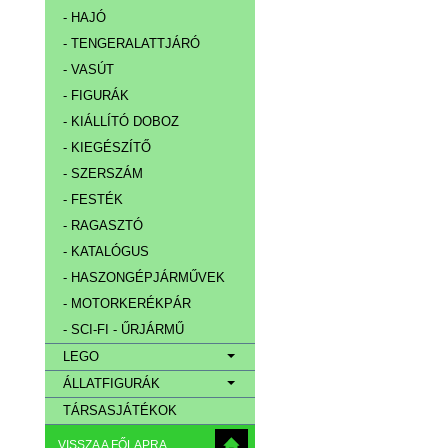
- HAJÓ
- TENGERALATTJÁRÓ
- VASÚT
- FIGURÁK
- KIÁLLÍTÓ DOBOZ
- KIEGÉSZÍTŐ
- SZERSZÁM
- FESTÉK
- RAGASZTÓ
- KATALÓGUS
- HASZONGÉPJÁRMŰVEK
- MOTORKERÉKPÁR
- SCI-FI - ŰRJÁRMŰ
LEGO
ÁLLATFIGURÁK
TÁRSASJÁTÉKOK
VISSZA A FŐLAPRA