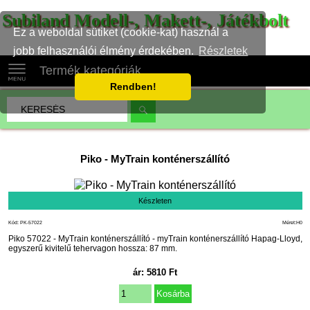
Subiland Modell-, Makett-, Játékbolt
Ez a weboldal sütiket (cookie-kat) használ a
jobb felhasználói élmény érdekében.
Részletek
Termék kategóriák
Rendben!
Piko
-
MyTrain konténerszállító
Készleten
Kód: PK-57022
Méret:H0
Piko 57022 - MyTrain konténerszállító - myTrain konténerszállító Hapag-Lloyd,
egyszerű kivitelű tehervagon hossza: 87 mm.
ár:
5810
Ft