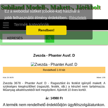
Subiland Modell-, Makett-, Játékbolt
Ez a weboldal sütiket (cookie-kat) használ a
jobb felhasználói élmény érdekében.
Részletek
Termék kategóriák
Rendben!
Zvezda
-
Phanter Ausf. D
Rendelhető 1-8 hét
Kód: ZV-3678
Méret: 1/35
Zvezda 3678 - Phanter Ausf. D - Ragasztást és festést igénylő makett. A
szükséges kiegészítőket (ragasztó, festék, stb.) a készlet nem tartalmazza.
Műanyag alkatrészekből kell megépíteni. Ajánlott 10 éves kortól.
ár:
14980
Ft
A termék nem rendelhető érdeklődjön ügyfélszolgálatunkon.