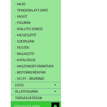
- HAJÓ
- TENGERALATTJÁRÓ
- VASÚT
- FIGURÁK
- KIÁLLÍTÓ DOBOZ
- KIEGÉSZÍTŐ
- SZERSZÁM
- FESTÉK
- RAGASZTÓ
- KATALÓGUS
- HASZONGÉPJÁRMŰVEK
- MOTORKERÉKPÁR
- SCI-FI - ŰRJÁRMŰ
LEGO
ÁLLATFIGURÁK
TÁRSASJÁTÉKOK
VISSZA A FŐLAPRA