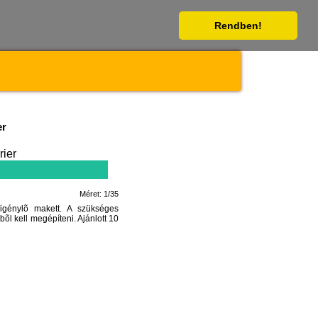
Rendben!
er
Méret: 1/35
igénylõ makett. A szükséges
bõl kell megépíteni. Ajánlott 10