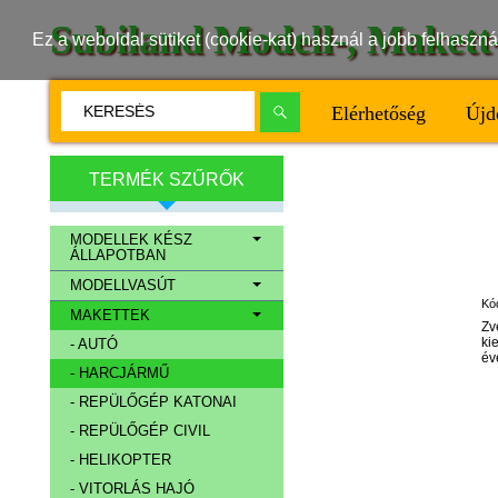
Subiland Modell-, Maket
Ez a weboldal sütiket (cookie-kat) használ a jobb felhasz
Elérhetőség
Újd
TERMÉK SZŰRŐK
MODELLEK KÉSZ
ÁLLAPOTBAN
MODELLVASÚT
Kó
MAKETTEK
Zv
ki
- AUTÓ
év
- HARCJÁRMŰ
- REPÜLŐGÉP KATONAI
- REPÜLŐGÉP CIVIL
- HELIKOPTER
- VITORLÁS HAJÓ