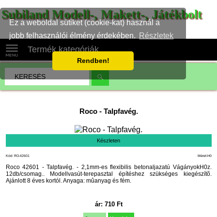
Subiland Modell-, Makett-, Játékbolt
Ez a weboldal sütiket (cookie-kat) használ a
jobb felhasználói élmény érdekében.
Részletek
Termék kategóriák
Rendben!
Roco
-
Talpfavég.
Készleten
Kód: RO-42601
Méret:H0
Roco 42601 - Talpfavég. - 2,1mm-es flexibilis betonaljazatú VágányokH0z.
12db/csomag.. Modellvasút-terepasztal építéshez szükséges kiegészítõ.
Ajánlott 8 éves kortól. Anyaga: mûanyag és fém.
ár:
710
Ft