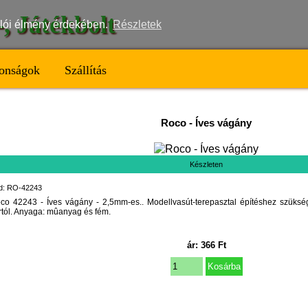
t-, Játékbolt
nálói élmény érdekében.
Részletek
onságok
Szállítás
Roco
-
Íves vágány
Készleten
d: RO-42243
co 42243 - Íves vágány - 2,5mm-es.. Modellvasút-terepasztal építéshez szüksége
rtól. Anyaga: mûanyag és fém.
ár:
366
Ft