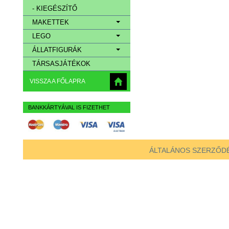
- KIEGÉSZÍTŐ
MAKETTEK
LEGO
ÁLLATFIGURÁK
TÁRSASJÁTÉKOK
VISSZA A FŐLAPRA
BANKKÁRTYÁVAL IS FIZETHET
ÁLTALÁNOS SZERZŐDÉ