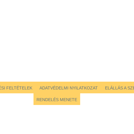
SI FELTÉTELEK
ADATVÉDELMI NYILATKOZAT
ELÁLLÁS A S
RENDELÉS MENETE