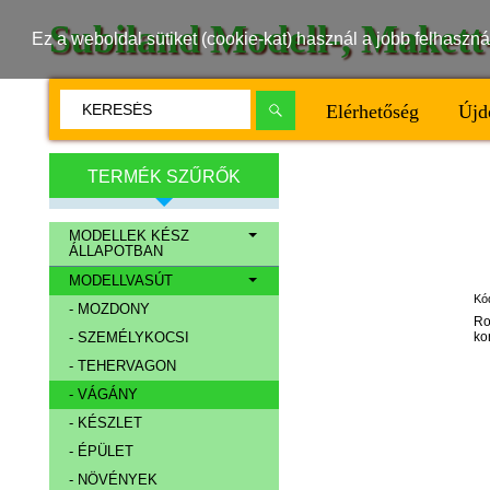
Subiland Modell-, Maket
Ez a weboldal sütiket (cookie-kat) használ a jobb felhasz
Elérhetőség
Újd
TERMÉK SZŰRŐK
MODELLEK KÉSZ
ÁLLAPOTBAN
MODELLVASÚT
Kó
- MOZDONY
Ro
ko
- SZEMÉLYKOCSI
- TEHERVAGON
- VÁGÁNY
- KÉSZLET
- ÉPÜLET
- NÖVÉNYEK