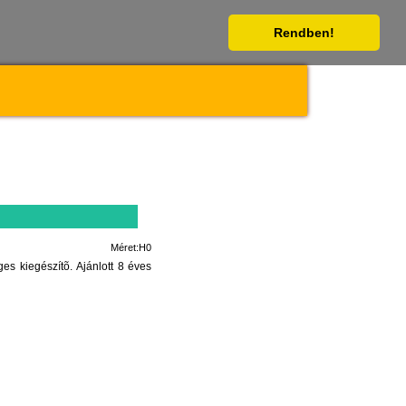
Rendben!
Méret:H0
s kiegészítõ. Ajánlott 8 éves