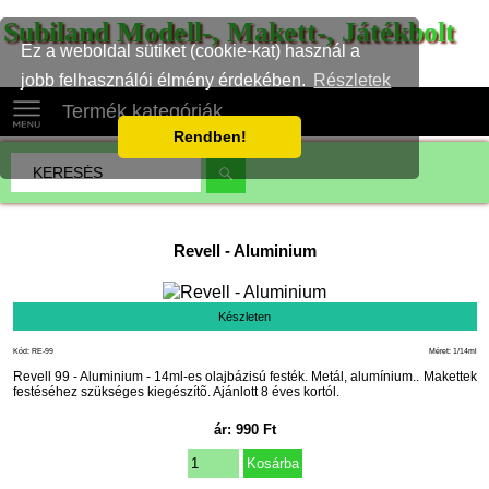
Subiland Modell-, Makett-, Játékbolt
Ez a weboldal sütiket (cookie-kat) használ a
jobb felhasználói élmény érdekében.
Részletek
Termék kategóriák
Rendben!
Revell
-
Aluminium
Készleten
Kód: RE-99
Méret: 1/14ml
Revell 99 - Aluminium - 14ml-es olajbázisú festék. Metál, alumínium.. Makettek
festéséhez szükséges kiegészítõ. Ajánlott 8 éves kortól.
ár:
990
Ft