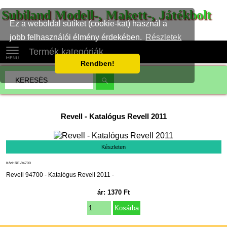
Subiland Modell-, Makett-, Játékbolt
Ez a weboldal sütiket (cookie-kat) használ a
jobb felhasználói élmény érdekében.
Részletek
Termék kategóriák
Rendben!
Revell
-
Katalógus Revell 2011
Készleten
Kód: RE-94700
Revell 94700 - Katalógus Revell 2011 -
ár:
1370
Ft