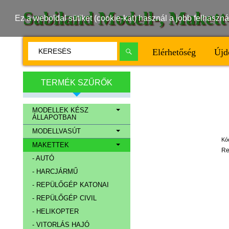
Subiland Modell-, Maket
Ez a weboldal sütiket (cookie-kat) használ a jobb felhasz
Elérhetőség
Újd
TERMÉK SZŰRŐK
MODELLEK KÉSZ
ÁLLAPOTBAN
MODELLVASÚT
Kó
MAKETTEK
Re
- AUTÓ
- HARCJÁRMŰ
- REPÜLŐGÉP KATONAI
- REPÜLŐGÉP CIVIL
- HELIKOPTER
- VITORLÁS HAJÓ