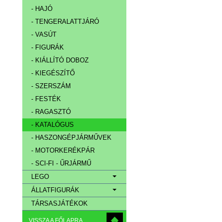
- HAJÓ
- TENGERALATTJÁRÓ
- VASÚT
- FIGURÁK
- KIÁLLÍTÓ DOBOZ
- KIEGÉSZÍTŐ
- SZERSZÁM
- FESTÉK
- RAGASZTÓ
- KATALÓGUS
- HASZONGÉPJÁRMŰVEK
- MOTORKERÉKPÁR
- SCI-FI - ŰRJÁRMŰ
LEGO
ÁLLATFIGURÁK
TÁRSASJÁTÉKOK
VISSZA A FŐLAPRA