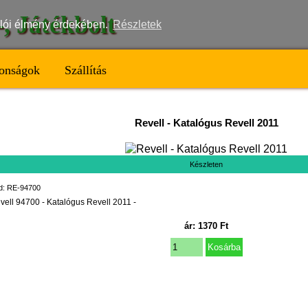
t-, Játékbolt
nálói élmény érdekében.
Részletek
onságok
Szállítás
Revell
-
Katalógus Revell 2011
Készleten
d: RE-94700
vell 94700 - Katalógus Revell 2011 -
ár:
1370
Ft