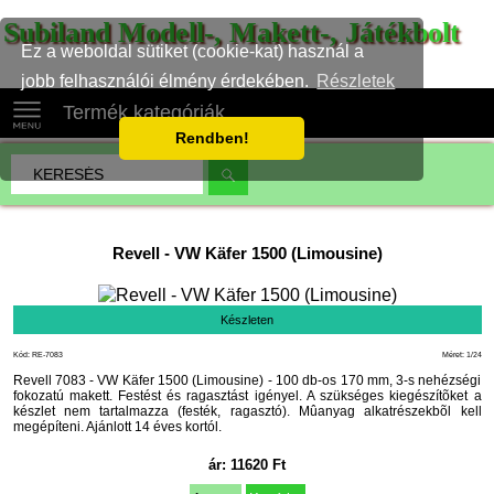
Subiland Modell-, Makett-, Játékbolt
Ez a weboldal sütiket (cookie-kat) használ a
jobb felhasználói élmény érdekében.
Részletek
Termék kategóriák
Rendben!
Revell
-
VW Käfer 1500 (Limousine)
Készleten
Kód: RE-7083
Méret: 1/24
Revell 7083 - VW Käfer 1500 (Limousine) - 100 db-os 170 mm, 3-s nehézségi
fokozatú makett. Festést és ragasztást igényel. A szükséges kiegészítõket a
készlet nem tartalmazza (festék, ragasztó). Mûanyag alkatrészekbõl kell
megépíteni. Ajánlott 14 éves kortól.
ár:
11620
Ft