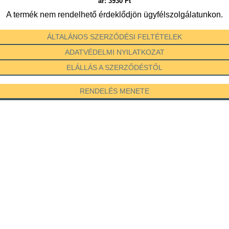
ár:
3930
Ft
A termék nem rendelhető érdeklődjön ügyfélszolgálatunkon.
ÁLTALÁNOS SZERZŐDÉSI FELTÉTELEK
ADATVÉDELMI NYILATKOZAT
ELÁLLÁS A SZERZŐDÉSTŐL
RENDELÉS MENETE