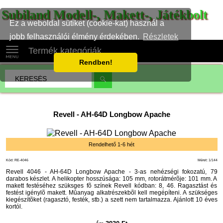
Subiland Modell-, Makett-, Játékbolt
Ez a weboldal sütiket (cookie-kat) használ a
jobb felhasználói élmény érdekében.
Részletek
Termék kategóriák
Rendben!
Revell
-
AH-64D Longbow Apache
Rendelhető 1-6 hét
Kód: RE-4046
Méret: 1/144
Revell 4046 - AH-64D Longbow Apache - 3-as nehézségi fokozatú, 79
darabos készlet. A helikopter hosszúsága: 105 mm, rotorátmérõje: 101 mm. A
makett festéséhez szüksges fõ színek Revell kódban: 8, 46. Ragasztást és
festést igénylõ makett. Mûanyag alkatrészekbõl kell megépíteni. A szükséges
kiegészítõket (ragasztó, festék, stb.) a szett nem tartalmazza. Ajánlott 10 éves
kortól.