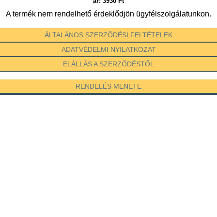
ár:
3930
Ft
A termék nem rendelhető érdeklődjön ügyfélszolgálatunkon.
ÁLTALÁNOS SZERZŐDÉSI FELTÉTELEK
ADATVÉDELMI NYILATKOZAT
ELÁLLÁS A SZERZŐDÉSTŐL
RENDELÉS MENETE