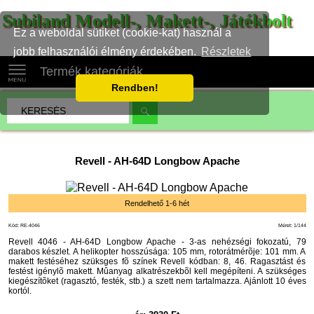
Subiland Modell-, Makett-, Játékbolt
Ez a weboldal sütiket (cookie-kat) használ a
jobb felhasználói élmény érdekében.
Részletek
Termék kategóriák
Rendben!
Revell
-
AH-64D Longbow Apache
Rendelhető 1-6 hét
Kód: RE-4046
Méret: 1/144
Revell 4046 - AH-64D Longbow Apache - 3-as nehézségi fokozatú, 79
darabos készlet. A helikopter hosszúsága: 105 mm, rotorátmérõje: 101 mm. A
makett festéséhez szüksges fõ színek Revell kódban: 8, 46. Ragasztást és
festést igénylõ makett. Mûanyag alkatrészekbõl kell megépíteni. A szükséges
kiegészítõket (ragasztó, festék, stb.) a szett nem tartalmazza. Ajánlott 10 éves
kortól.