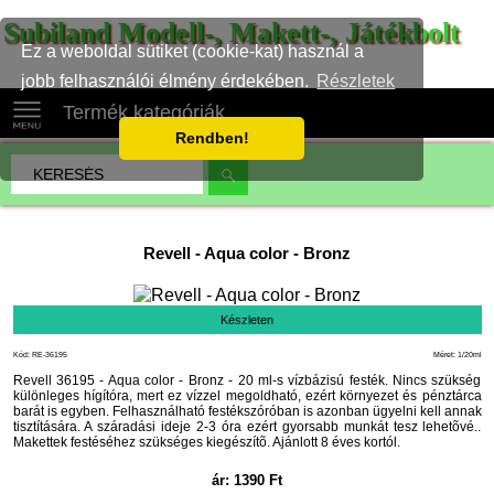
Subiland Modell-, Makett-, Játékbolt
Ez a weboldal sütiket (cookie-kat) használ a
jobb felhasználói élmény érdekében.
Részletek
Termék kategóriák
Rendben!
Revell
-
Aqua color - Bronz
Készleten
Kód: RE-36195
Méret: 1/20ml
Revell 36195 - Aqua color - Bronz - 20 ml-s vízbázisú festék. Nincs szükség
különleges hígítóra, mert ez vízzel megoldható, ezért környezet és pénztárca
barát is egyben. Felhasználható festékszóróban is azonban ügyelni kell annak
tisztítására. A száradási ideje 2-3 óra ezért gyorsabb munkát tesz lehetõvé..
Makettek festéséhez szükséges kiegészítõ. Ajánlott 8 éves kortól.
ár:
1390
Ft