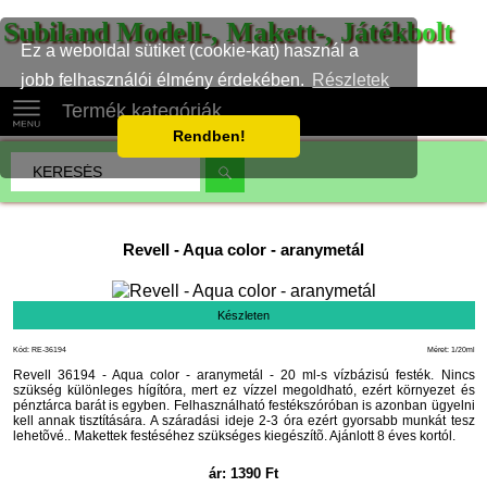
Subiland Modell-, Makett-, Játékbolt
Ez a weboldal sütiket (cookie-kat) használ a
jobb felhasználói élmény érdekében.
Részletek
Termék kategóriák
Rendben!
Revell
-
Aqua color - aranymetál
Készleten
Kód: RE-36194
Méret: 1/20ml
Revell 36194 - Aqua color - aranymetál - 20 ml-s vízbázisú festék. Nincs
szükség különleges hígítóra, mert ez vízzel megoldható, ezért környezet és
pénztárca barát is egyben. Felhasználható festékszóróban is azonban ügyelni
kell annak tisztítására. A száradási ideje 2-3 óra ezért gyorsabb munkát tesz
lehetõvé.. Makettek festéséhez szükséges kiegészítõ. Ajánlott 8 éves kortól.
ár:
1390
Ft