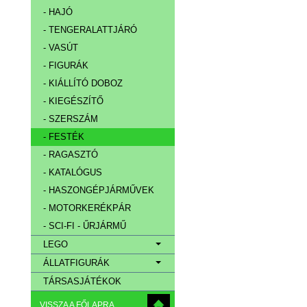
- HAJÓ
- TENGERALATTJÁRÓ
- VASÚT
- FIGURÁK
- KIÁLLÍTÓ DOBOZ
- KIEGÉSZÍTŐ
- SZERSZÁM
- FESTÉK
- RAGASZTÓ
- KATALÓGUS
- HASZONGÉPJÁRMŰVEK
- MOTORKERÉKPÁR
- SCI-FI - ŰRJÁRMŰ
LEGO
ÁLLATFIGURÁK
TÁRSASJÁTÉKOK
VISSZA A FŐLAPRA