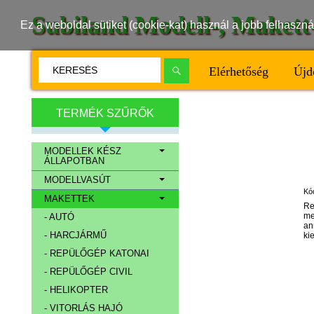
Subiland Modell-, Maket
Ez a weboldal sütiket (cookie-kat) használ a jobb felhasz
Elérhetőség
Újd
TERMÉK SZŰRŐK
MODELLEK KÉSZ
ÁLLAPOTBAN
MODELLVASÚT
Kó
MAKETTEK
Re
me
- AUTÓ
an
- HARCJÁRMŰ
ki
- REPÜLŐGÉP KATONAI
- REPÜLŐGÉP CIVIL
- HELIKOPTER
- VITORLÁS HAJÓ