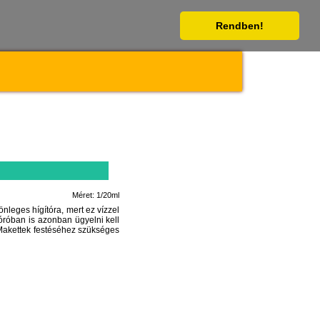
Rendben!
Méret: 1/20ml
nleges hígítóra, mert ez vízzel
óróban is azonban ügyelni kell
. Makettek festéséhez szükséges