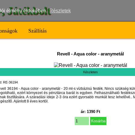
t-, Játékbolt
nálói élmény érdekében.
Részletek
onságok
Szállítás
Revell
-
Aqua color - aranymetál
Készleten
d: RE-36194
vell 36194 - Aqua color - aranymetál - 20 ml-s vízbázisú festék. Nincs szükség külö
goldható, ezért környezet és pénztárca barát is egyben. Felhasználható festéksz
nak tisztítására. A száradási ideje 2-3 óra ezért gyorsabb munkát tesz lehetõvé.
egészítõ. Ajánlott 8 éves kortól.
ár:
1390
Ft