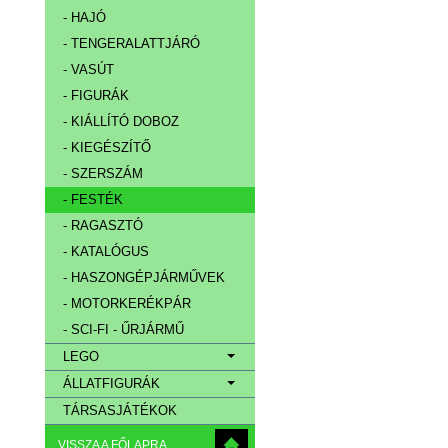
- HAJÓ
- TENGERALATTJÁRÓ
- VASÚT
- FIGURÁK
- KIÁLLÍTÓ DOBOZ
- KIEGÉSZÍTŐ
- SZERSZÁM
- FESTÉK
- RAGASZTÓ
- KATALÓGUS
- HASZONGÉPJÁRMŰVEK
- MOTORKERÉKPÁR
- SCI-FI - ŰRJÁRMŰ
LEGO
ÁLLATFIGURÁK
TÁRSASJÁTÉKOK
VISSZA A FŐLAPRA