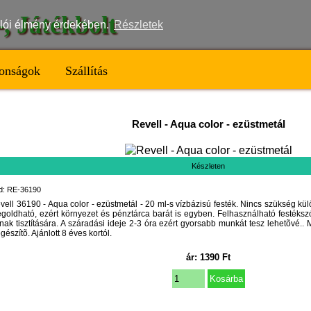
t-, Játékbolt
nálói élmény érdekében.
Részletek
onságok
Szállítás
Revell
-
Aqua color - ezüstmetál
Készleten
d: RE-36190
vell 36190 - Aqua color - ezüstmetál - 20 ml-s vízbázisú festék. Nincs szükség külö
goldható, ezért környezet és pénztárca barát is egyben. Felhasználható festéksz
nak tisztítására. A száradási ideje 2-3 óra ezért gyorsabb munkát tesz lehetõvé.
egészítõ. Ajánlott 8 éves kortól.
ár:
1390
Ft