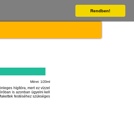
Rendben!
Méret: 1/20ml
nleges hígítóra, mert ez vízzel
óróban is azonban ügyelni kell
. Makettek festéséhez szükséges