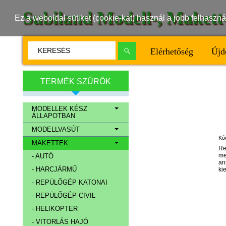
Subiland Modell-, Maket
Ez a weboldal sütiket (cookie-kat) használ a jobb felhasz
Elérhetőség
Újd
TERMÉK SZŰRŐK
MODELLEK KÉSZ
ÁLLAPOTBAN
MODELLVASÚT
Kó
MAKETTEK
Re
me
- AUTÓ
an
- HARCJÁRMŰ
ki
- REPÜLŐGÉP KATONAI
- REPÜLŐGÉP CIVIL
- HELIKOPTER
- VITORLÁS HAJÓ