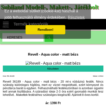
Subiland Modell-, Makett-, Játékbolt
Ez a weboldal sütiket (cookie-kat) használ a
jobb felhasználói élmény érdekében.
Részletek
Termék kategóriák
Rendben!
Revell
-
Aqua color - matt bézs
Készleten
Kód: RE-36189
Méret: 1/20ml
Revell 36189 - Aqua color - matt bézs - 20 ml-s vízbázisú festék. Nincs
szükség különleges hígítóra, mert ez vízzel megoldható, ezért környezet és
pénztárca barát is egyben. Felhasználható festékszóróban is azonban ügyelni
kell annak tisztítására. A száradási ideje 2-3 óra ezért gyorsabb munkát tesz
lehetõvé.. Makettek festéséhez szükséges kiegészítõ. Ajánlott 8 éves kortól.
ár:
1390
Ft