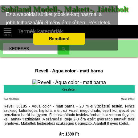
Subiland Modell-, Makett-, Játékbolt
Ez a weboldal sütiket (cookie-kat) használ a
jobb felhasználói élmény érdekében.
Részletek
Termék kategóriák
Rendben!
Revell
-
Aqua color - matt barna
Készleten
Kód: RE-36185
Méret: 1/20ml
Revell 36185 - Aqua color - matt barna - 20 ml-s vízbázisú festék. Nincs
szükség különleges hígítóra, mert ez vízzel megoldható, ezért környezet és
pénztárca barát is egyben. Felhasználható festékszóróban is azonban ügyelni
kell annak tisztítására. A száradási ideje 2-3 óra ezért gyorsabb munkát tesz
lehetõvé.. Makettek festéséhez szükséges kiegészítõ. Ajánlott 8 éves kortól.
ár:
1390
Ft