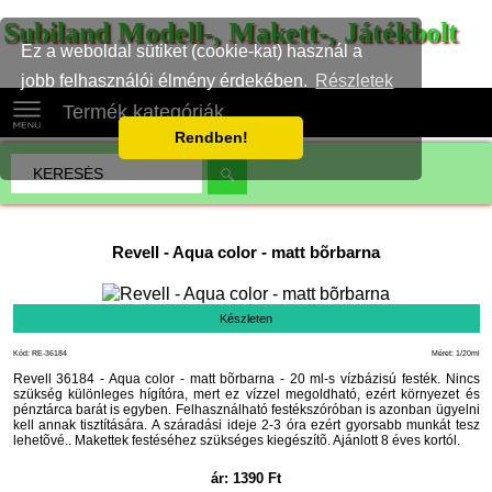
Subiland Modell-, Makett-, Játékbolt
Ez a weboldal sütiket (cookie-kat) használ a
jobb felhasználói élmény érdekében.
Részletek
Termék kategóriák
Rendben!
Revell
-
Aqua color - matt bõrbarna
Készleten
Kód: RE-36184
Méret: 1/20ml
Revell 36184 - Aqua color - matt bõrbarna - 20 ml-s vízbázisú festék. Nincs
szükség különleges hígítóra, mert ez vízzel megoldható, ezért környezet és
pénztárca barát is egyben. Felhasználható festékszóróban is azonban ügyelni
kell annak tisztítására. A száradási ideje 2-3 óra ezért gyorsabb munkát tesz
lehetõvé.. Makettek festéséhez szükséges kiegészítõ. Ajánlott 8 éves kortól.
ár:
1390
Ft