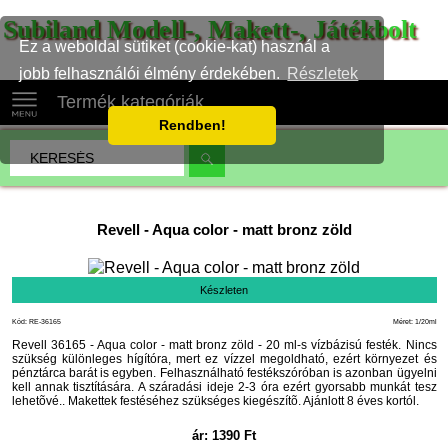
Subiland Modell-, Makett-, Játékbolt
Ez a weboldal sütiket (cookie-kat) használ a
jobb felhasználói élmény érdekében.
Részletek
Termék kategóriák
Rendben!
Revell
-
Aqua color - matt bronz zöld
Készleten
Kód: RE-36165
Méret: 1/20ml
Revell 36165 - Aqua color - matt bronz zöld - 20 ml-s vízbázisú festék. Nincs
szükség különleges hígítóra, mert ez vízzel megoldható, ezért környezet és
pénztárca barát is egyben. Felhasználható festékszóróban is azonban ügyelni
kell annak tisztítására. A száradási ideje 2-3 óra ezért gyorsabb munkát tesz
lehetõvé.. Makettek festéséhez szükséges kiegészítõ. Ajánlott 8 éves kortól.
ár:
1390
Ft