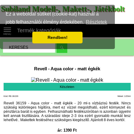
Subiland Modell-, Makett-, Játékbolt
Ez a weboldal sütiket (cookie-kat) használ a
jobb felhasználói élmény érdekében.
Részletek
Termék kategóriák
Rendben!
Revell
-
Aqua color - matt égkék
Készleten
Kód: RE-36159
Méret: 1/20ml
Revell 36159 - Aqua color - matt égkék - 20 ml-s vízbázisú festék. Nincs
szükség különleges hígítóra, mert ez vízzel megoldható, ezért környezet és
pénztárca barát is egyben. Felhasználható festékszóróban is azonban ügyelni
kell annak tisztítására. A száradási ideje 2-3 óra ezért gyorsabb munkát tesz
lehetõvé.. Makettek festéséhez szükséges kiegészítõ. Ajánlott 8 éves kortól.
ár:
1390
Ft