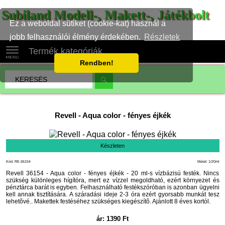
Subiland Modell-, Makett-, Játékbolt
Ez a weboldal sütiket (cookie-kat) használ a
jobb felhasználói élmény érdekében.
Részletek
Termék kategóriák
Rendben!
Revell
-
Aqua color - fényes éjkék
Készleten
Kód: RE-36154
Méret: 1/20ml
Revell 36154 - Aqua color - fényes éjkék - 20 ml-s vízbázisú festék. Nincs
szükség különleges hígítóra, mert ez vízzel megoldható, ezért környezet és
pénztárca barát is egyben. Felhasználható festékszóróban is azonban ügyelni
kell annak tisztítására. A száradási ideje 2-3 óra ezért gyorsabb munkát tesz
lehetõvé.. Makettek festéséhez szükséges kiegészítõ. Ajánlott 8 éves kortól.
ár:
1390
Ft