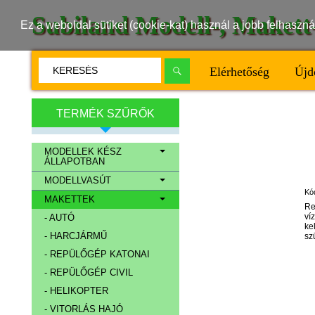
Subiland Modell-, Maket
Ez a weboldal sütiket (cookie-kat) használ a jobb felhasz
Elérhetőség
Újd
TERMÉK SZŰRŐK
MODELLEK KÉSZ
ÁLLAPOTBAN
MODELLVASÚT
Kó
MAKETTEK
Re
ví
- AUTÓ
ke
- HARCJÁRMŰ
sz
- REPÜLŐGÉP KATONAI
- REPÜLŐGÉP CIVIL
- HELIKOPTER
- VITORLÁS HAJÓ