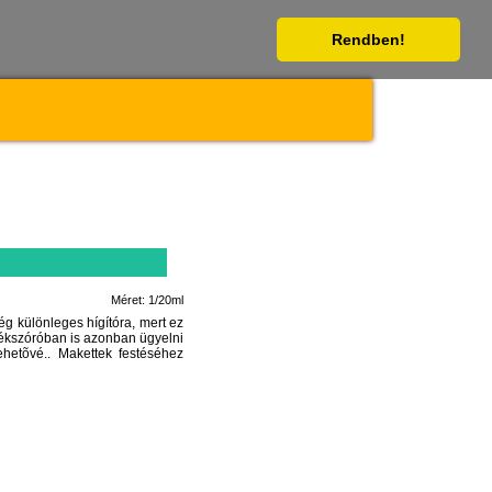
Rendben!
Méret: 1/20ml
ég különleges hígítóra, mert ez
stékszóróban is azonban ügyelni
ehetõvé.. Makettek festéséhez