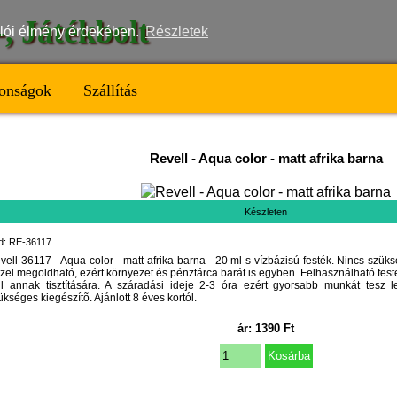
t-, Játékbolt
nálói élmény érdekében.
Részletek
onságok
Szállítás
Revell
-
Aqua color - matt afrika barna
Készleten
d: RE-36117
vell 36117 - Aqua color - matt afrika barna - 20 ml-s vízbázisú festék. Nincs szüks
zzel megoldható, ezért környezet és pénztárca barát is egyben. Felhasználható fe
ll annak tisztítására. A száradási ideje 2-3 óra ezért gyorsabb munkát tesz l
ükséges kiegészítõ. Ajánlott 8 éves kortól.
ár:
1390
Ft