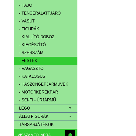
- HAJÓ
- TENGERALATTJÁRÓ
- VASÚT
- FIGURÁK
- KIÁLLÍTÓ DOBOZ
- KIEGÉSZÍTŐ
- SZERSZÁM
- FESTÉK
- RAGASZTÓ
- KATALÓGUS
- HASZONGÉPJÁRMŰVEK
- MOTORKERÉKPÁR
- SCI-FI - ŰRJÁRMŰ
LEGO
ÁLLATFIGURÁK
TÁRSASJÁTÉKOK
VISSZA A FŐLAPRA