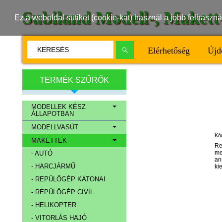
Subiland Modell-, Maket
Ez a weboldal sütiket (cookie-kat) használ a jobb felhasz
Elérhetőség
Újd
TERMÉK SZŰRŐK
MODELLEK KÉSZ
ÁLLAPOTBAN
MODELLVASÚT
Kó
MAKETTEK
Re
me
- AUTÓ
an
- HARCJÁRMŰ
ki
- REPÜLŐGÉP KATONAI
- REPÜLŐGÉP CIVIL
- HELIKOPTER
- VITORLÁS HAJÓ