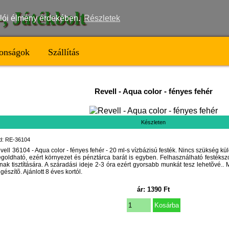
t-, Játékbolt
nálói élmény érdekében.
Részletek
onságok
Szállítás
Revell
-
Aqua color - fényes fehér
Készleten
d: RE-36104
vell 36104 - Aqua color - fényes fehér - 20 ml-s vízbázisú festék. Nincs szükség kül
goldható, ezért környezet és pénztárca barát is egyben. Felhasználható festéksz
nak tisztítására. A száradási ideje 2-3 óra ezért gyorsabb munkát tesz lehetõvé.
egészítõ. Ajánlott 8 éves kortól.
ár:
1390
Ft