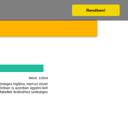
Rendben!
Méret: 1/20ml
önleges hígítóra, mert ez vízzel
óróban is azonban ügyelni kell
. Makettek festéséhez szükséges