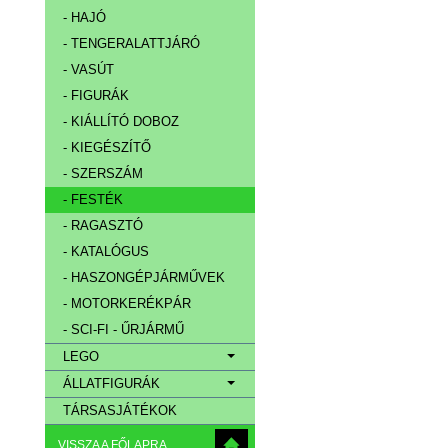
- HAJÓ
- TENGERALATTJÁRÓ
- VASÚT
- FIGURÁK
- KIÁLLÍTÓ DOBOZ
- KIEGÉSZÍTŐ
- SZERSZÁM
- FESTÉK
- RAGASZTÓ
- KATALÓGUS
- HASZONGÉPJÁRMŰVEK
- MOTORKERÉKPÁR
- SCI-FI - ŰRJÁRMŰ
LEGO
ÁLLATFIGURÁK
TÁRSASJÁTÉKOK
VISSZA A FŐLAPRA