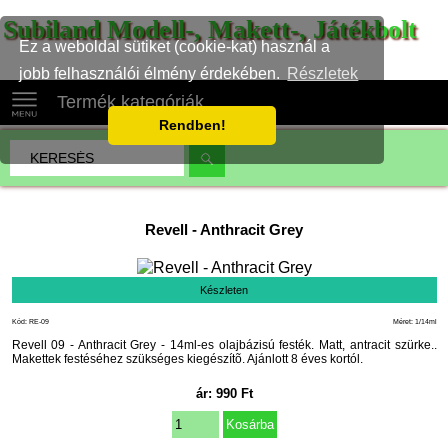
Subiland Modell-, Makett-, Játékbolt
Ez a weboldal sütiket (cookie-kat) használ a
jobb felhasználói élmény érdekében.
Részletek
Termék kategóriák
Rendben!
Revell
-
Anthracit Grey
Készleten
Kód: RE-09
Méret: 1/14ml
Revell 09 - Anthracit Grey - 14ml-es olajbázisú festék. Matt, antracit szürke..
Makettek festéséhez szükséges kiegészítõ. Ajánlott 8 éves kortól.
ár:
990
Ft