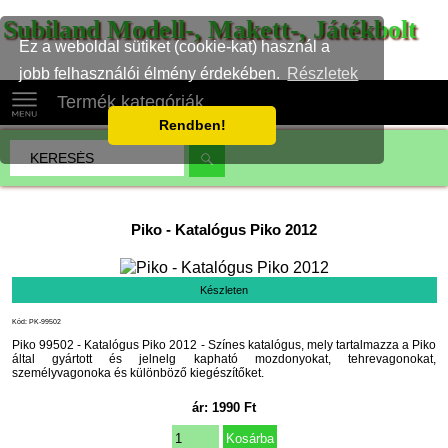
Subiland Modell-, Makett-, Játékbolt
Ez a weboldal sütiket (cookie-kat) használ a
jobb felhasználói élmény érdekében.
Részletek
Termék kategóriák
Rendben!
Piko
-
Katalógus Piko 2012
Készleten
Kód: PK-99502
Piko 99502 - Katalógus Piko 2012 - Színes katalógus, mely tartalmazza a Piko
által gyártott és jelnelg kapható mozdonyokat, tehrevagonokat,
személyvagonoka és különböző kiegészítőket.
ár:
1990
Ft