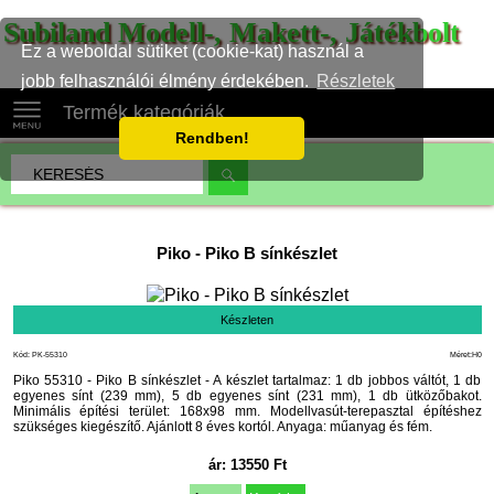
Subiland Modell-, Makett-, Játékbolt
Ez a weboldal sütiket (cookie-kat) használ a
jobb felhasználói élmény érdekében.
Részletek
Termék kategóriák
Rendben!
Piko
-
Piko B sínkészlet
Készleten
Kód: PK-55310
Méret:H0
Piko 55310 - Piko B sínkészlet - A készlet tartalmaz: 1 db jobbos váltót, 1 db
egyenes sínt (239 mm), 5 db egyenes sínt (231 mm), 1 db ütközőbakot.
Minimális építési terület: 168x98 mm. Modellvasút-terepasztal építéshez
szükséges kiegészítő. Ajánlott 8 éves kortól. Anyaga: műanyag és fém.
ár:
13550
Ft