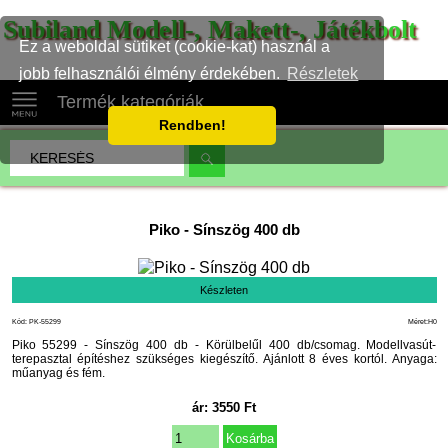
Subiland Modell-, Makett-, Játékbolt
Ez a weboldal sütiket (cookie-kat) használ a
jobb felhasználói élmény érdekében.
Részletek
Termék kategóriák
Rendben!
Piko
-
Sínszög 400 db
Készleten
Kód: PK-55299
Méret:H0
Piko 55299 - Sínszög 400 db - Körülbelűl 400 db/csomag. Modellvasút-
terepasztal építéshez szükséges kiegészítő. Ajánlott 8 éves kortól. Anyaga:
műanyag és fém.
ár:
3550
Ft