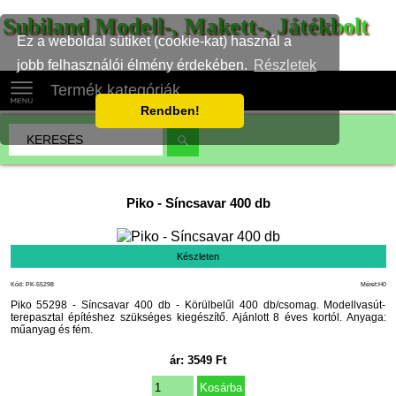
Subiland Modell-, Makett-, Játékbolt
Ez a weboldal sütiket (cookie-kat) használ a
jobb felhasználói élmény érdekében.
Részletek
Termék kategóriák
Rendben!
Piko
-
Síncsavar 400 db
Készleten
Kód: PK-55298
Méret:H0
Piko 55298 - Síncsavar 400 db - Körülbelűl 400 db/csomag. Modellvasút-
terepasztal építéshez szükséges kiegészítő. Ajánlott 8 éves kortól. Anyaga:
műanyag és fém.
ár:
3549
Ft