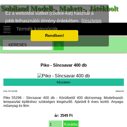
Subiland Modell-, Makett-, Játékbolt
Ez a weboldal sütiket (cookie-kat) használ a
jobb felhasználói élmény érdekében.
Részletek
Termék kategóriák
Rendben!
Piko
-
Síncsavar 400 db
Készleten
Kód: PK-55298
Méret:H0
Piko 55298 - Síncsavar 400 db - Körülbelűl 400 db/csomag. Modellvasút-
terepasztal építéshez szükséges kiegészítő. Ajánlott 8 éves kortól. Anyaga:
műanyag és fém.
ár:
3549
Ft