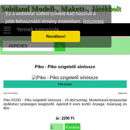
Subiland Modell-, Makett-, Játékbolt
Ez a weboldal sütiket (cookie-kat) használ a
jobb felhasználói élmény érdekében.
Részletek
Termék kategóriák
Rendben!
Piko
-
Piko szigetelő sínössze
Készleten
Kód: PK-55291
Méret:H0
Piko 55291 - Piko szigetelő sínössze - 24 db/csomag. Modellvasút-terepasztal
építéshez szükséges kiegészítő. Ajánlott 8 éves kortól. Anyaga: műanyag és
fém.
ár:
2290
Ft