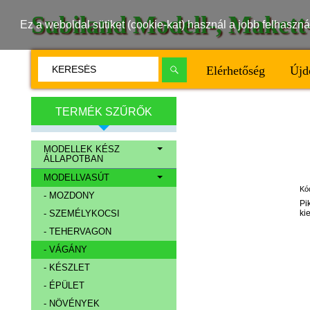
Subiland Modell-, Maket
Ez a weboldal sütiket (cookie-kat) használ a jobb felhasz
Elérhetőség
Újd
TERMÉK SZŰRŐK
MODELLEK KÉSZ
ÁLLAPOTBAN
MODELLVASÚT
Kó
- MOZDONY
Pi
ki
- SZEMÉLYKOCSI
- TEHERVAGON
- VÁGÁNY
- KÉSZLET
- ÉPÜLET
- NÖVÉNYEK