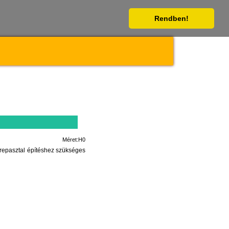
Rendben!
Méret:H0
erepasztal építéshez szükséges