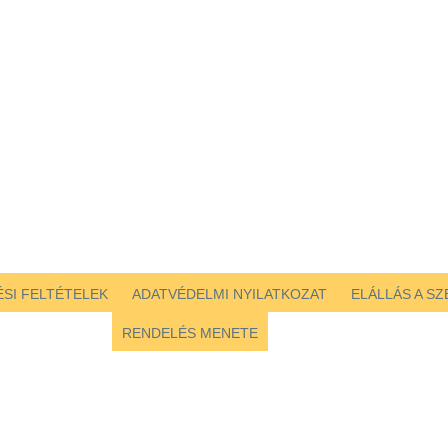
SI FELTÉTELEK
ADATVÉDELMI NYILATKOZAT
ELÁLLÁS A S
RENDELÉS MENETE