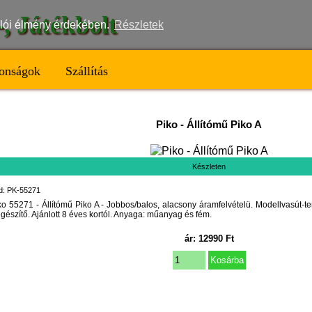
t-, Játékbolt
nálói élmény érdekében.
Részletek
onságok
Szállítás
Piko
-
Állítómű Piko A
Készleten
d: PK-55271
ko 55271 - Állítómű Piko A - Jobbos/balos, alacsony áramfelvételü. Modellvasút-t
egészítő. Ajánlott 8 éves kortól. Anyaga: műanyag és fém.
ár:
12990
Ft