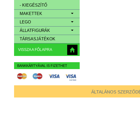
- KIEGÉSZÍTŐ
MAKETTEK
LEGO
ÁLLATFIGURÁK
TÁRSASJÁTÉKOK
VISSZA A FŐLAPRA
BANKKÁRTYÁVAL IS FIZETHET
ÁLTALÁNOS SZERZŐDÉ