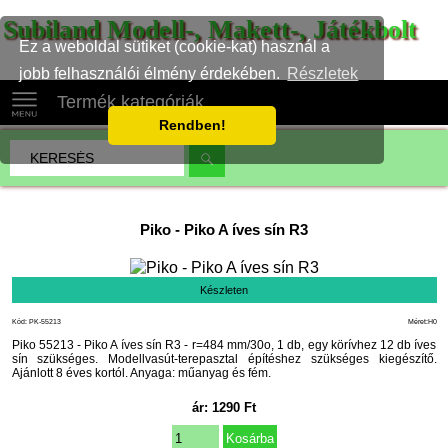
Subiland Modell-, Makett-, Játékbolt
Ez a weboldal sütiket (cookie-kat) használ a
jobb felhasználói élmény érdekében.
Részletek
Termék kategóriák
Rendben!
Piko
-
Piko A íves sín R3
Készleten
Kód: PK-55213
Méret:H0
Piko 55213 - Piko A íves sín R3 - r=484 mm/30o, 1 db, egy körívhez 12 db íves
sín szükséges. Modellvasút-terepasztal építéshez szükséges kiegészítő.
Ajánlott 8 éves kortól. Anyaga: műanyag és fém.
ár:
1290
Ft