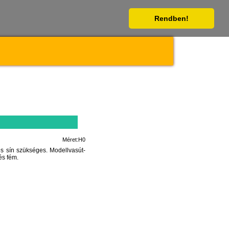
Rendben!
Méret:H0
s sín szükséges. Modellvasút-
és fém.