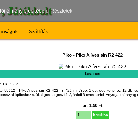
t-, Játékbolt
nálói élmény érdekében.
Részletek
onságok
Szállítás
Piko
-
Piko A íves sín R2 422
Készleten
d: PK-55212
ko 55212 - Piko A íves sín R2 422 - r=422 mm/30o, 1 db, egy körívhez 12 db íve
repasztal építéshez szükséges kiegészítő. Ajánlott 8 éves kortól. Anyaga: műanyag 
ár:
1190
Ft