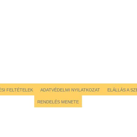
SI FELTÉTELEK
ADATVÉDELMI NYILATKOZAT
ELÁLLÁS A S
RENDELÉS MENETE