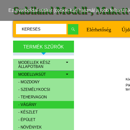
Subiland Modell-, Maket
Ez a weboldal sütiket (cookie-kat) használ a jobb felhasz
Elérhetőség
Újd
TERMÉK SZŰRŐK
MODELLEK KÉSZ
ÁLLAPOTBAN
MODELLVASÚT
Kó
- MOZDONY
Pi
te
- SZEMÉLYKOCSI
- TEHERVAGON
- VÁGÁNY
- KÉSZLET
- ÉPÜLET
- NÖVÉNYEK