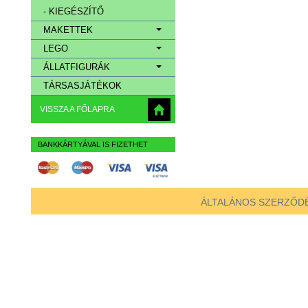
- KIEGÉSZÍTŐ
MAKETTEK
LEGO
ÁLLATFIGURÁK
TÁRSASJÁTÉKOK
VISSZA A FŐLAPRA
BANKKÁRTYÁVAL IS FIZETHET
ÁLTALÁNOS SZERZŐDÉ