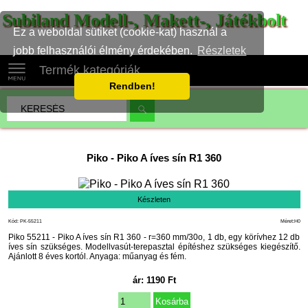
Subiland Modell-, Makett-, Játékbolt
Ez a weboldal sütiket (cookie-kat) használ a
jobb felhasználói élmény érdekében.
Részletek
Termék kategóriák
Rendben!
Piko
-
Piko A íves sín R1 360
Készleten
Kód: PK-55211
Méret:H0
Piko 55211 - Piko A íves sín R1 360 - r=360 mm/30o, 1 db, egy körívhez 12 db
íves sín szükséges. Modellvasút-terepasztal építéshez szükséges kiegészítő.
Ajánlott 8 éves kortól. Anyaga: műanyag és fém.
ár:
1190
Ft