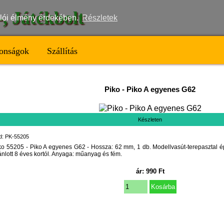
t-, Játékbolt
nálói élmény érdekében.
Részletek
onságok
Szállítás
Piko
-
Piko A egyenes G62
Készleten
d: PK-55205
ko 55205 - Piko A egyenes G62 - Hossza: 62 mm, 1 db. Modellvasút-terepasztal é
ánlott 8 éves kortól. Anyaga: műanyag és fém.
ár:
990
Ft