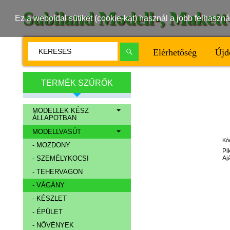
Subiland Modell-, Maket
Ez a weboldal sütiket (cookie-kat) használ a jobb felhasz
Elérhetőség
Újd
TERMÉK SZŰRŐK
MODELLEK KÉSZ
ÁLLAPOTBAN
MODELLVASÚT
Kó
- MOZDONY
Pi
Aj
- SZEMÉLYKOCSI
- TEHERVAGON
- VÁGÁNY
- KÉSZLET
- ÉPÜLET
- NÖVÉNYEK