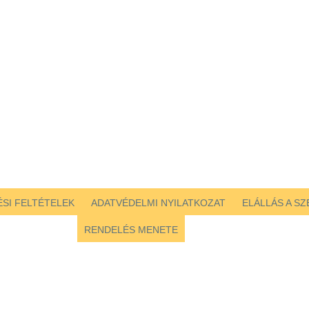
SI FELTÉTELEK
ADATVÉDELMI NYILATKOZAT
ELÁLLÁS A S
RENDELÉS MENETE