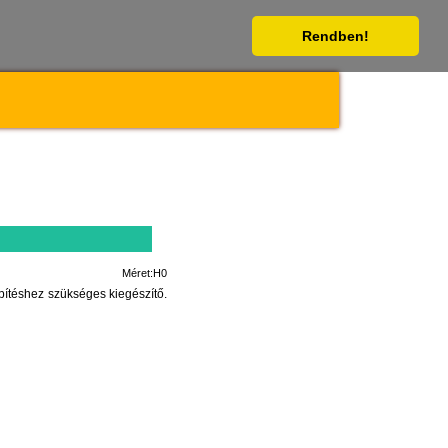
Rendben!
Méret:H0
pítéshez szükséges kiegészítő.