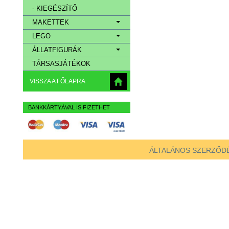
- KIEGÉSZÍTŐ
MAKETTEK
LEGO
ÁLLATFIGURÁK
TÁRSASJÁTÉKOK
VISSZA A FŐLAPRA
BANKKÁRTYÁVAL IS FIZETHET
ÁLTALÁNOS SZERZŐDÉ