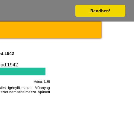
Rendben!
d.1942
Méret: 1/35
tést igénylõ makett. Mûanyag
észlet nem tartalmazza. Ajánlott