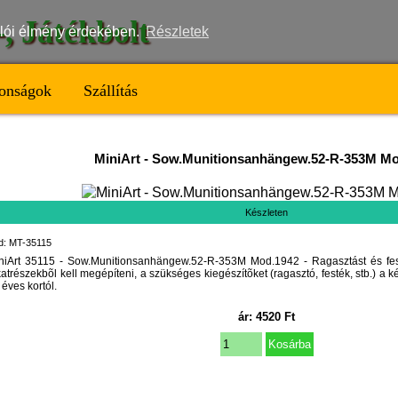
t-, Játékbolt
nálói élmény érdekében.
Részletek
onságok
Szállítás
MiniArt
-
Sow.Munitionsanhängew.52-R-353M Mo
Készleten
d: MT-35115
niArt 35115 - Sow.Munitionsanhängew.52-R-353M Mod.1942 - Ragasztást és fes
katrészekbõl kell megépíteni, a szükséges kiegészítõket (ragasztó, festék, stb.) a k
 éves kortól.
ár:
4520
Ft