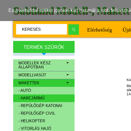
Subiland Modell-, Maket
Ez a weboldal sütiket (cookie-kat) használ a jobb felhasz
Elérhetőség
Újd
TERMÉK SZŰRŐK
MODELLEK KÉSZ
ÁLLAPOTBAN
MODELLVASÚT
Kó
MAKETTEK
Mi
al
- AUTÓ
14
- HARCJÁRMŰ
- REPÜLŐGÉP KATONAI
- REPÜLŐGÉP CIVIL
- HELIKOPTER
- VITORLÁS HAJÓ