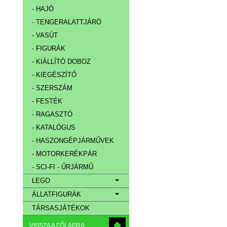
- HAJÓ
- TENGERALATTJÁRÓ
- VASÚT
- FIGURÁK
- KIÁLLÍTÓ DOBOZ
- KIEGÉSZÍTŐ
- SZERSZÁM
- FESTÉK
- RAGASZTÓ
- KATALÓGUS
- HASZONGÉPJÁRMŰVEK
- MOTORKERÉKPÁR
- SCI-FI - ŰRJÁRMŰ
LEGO
ÁLLATFIGURÁK
TÁRSASJÁTÉKOK
VISSZA A FŐLAPRA