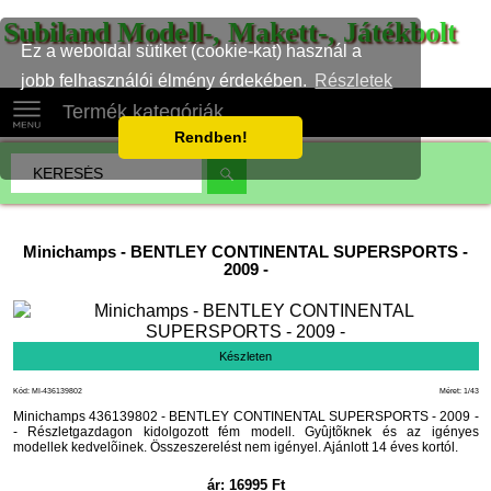
Subiland Modell-, Makett-, Játékbolt
Ez a weboldal sütiket (cookie-kat) használ a
jobb felhasználói élmény érdekében.
Részletek
Termék kategóriák
Rendben!
Minichamps
-
BENTLEY CONTINENTAL SUPERSPORTS -
2009 -
Készleten
Kód: MI-436139802
Méret: 1/43
Minichamps 436139802 - BENTLEY CONTINENTAL SUPERSPORTS - 2009 -
- Részletgazdagon kidolgozott fém modell. Gyûjtõknek és az igényes
modellek kedvelõinek. Összeszerelést nem igényel. Ajánlott 14 éves kortól.
ár:
16995
Ft