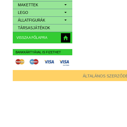
MAKETTEK
LEGO
ÁLLATFIGURÁK
TÁRSASJÁTÉKOK
VISSZA A FŐLAPRA
BANKKÁRTYÁVAL IS FIZETHET
ÁLTALÁNOS SZERZŐDÉ