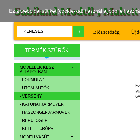
Subiland Modell-, Maket
Ez a weboldal sütiket (cookie-kat) használ a jobb felhasz
Elérhetőség
Újd
TERMÉK SZŰRŐK
MODELLEK KÉSZ
ÁLLAPOTBAN
- FORMULA 1
Kó
- UTCAI AUTÓK
Mi
- VERSENY
Gy
- KATONAI JÁRMŰVEK
- HASZONGÉPJÁRMŰVEK
- REPÜLŐGÉP
- KELET EURÓPAI
MODELLVASÚT