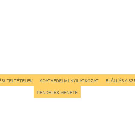
SI FELTÉTELEK
ADATVÉDELMI NYILATKOZAT
ELÁLLÁS A S
RENDELÉS MENETE