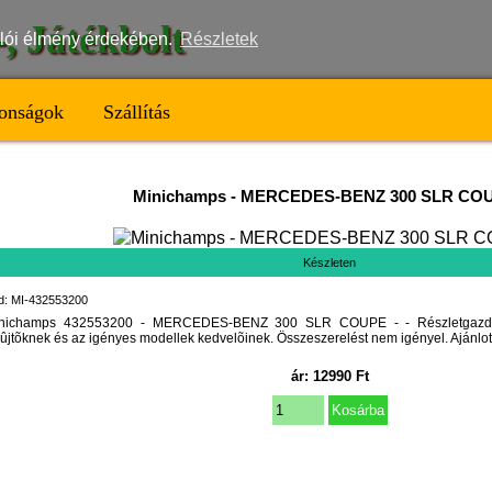
t-, Játékbolt
nálói élmény érdekében.
Részletek
onságok
Szállítás
Minichamps
-
MERCEDES-BENZ 300 SLR COU
Készleten
d: MI-432553200
nichamps 432553200 - MERCEDES-BENZ 300 SLR COUPE - - Részletgazdago
ûjtõknek és az igényes modellek kedvelõinek. Összeszerelést nem igényel. Ajánlott
ár:
12990
Ft