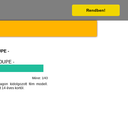
Rendben!
PE -
Méret: 1/43
n kidolgozott fém modell.
 14 éves kortól.