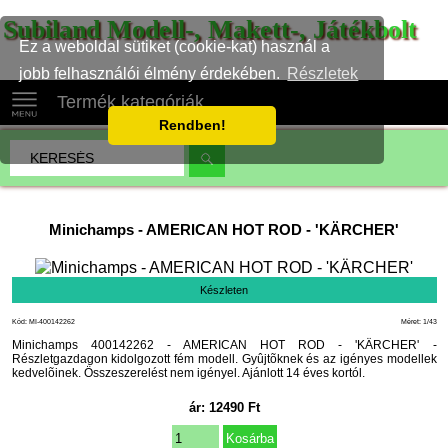
Subiland Modell-, Makett-, Játékbolt
Ez a weboldal sütiket (cookie-kat) használ a
jobb felhasználói élmény érdekében.
Részletek
Termék kategóriák
Rendben!
Minichamps
-
AMERICAN HOT ROD - 'KÄRCHER'
Készleten
Kód: MI-400142262
Méret: 1/43
Minichamps 400142262 - AMERICAN HOT ROD - 'KÄRCHER' -
Részletgazdagon kidolgozott fém modell. Gyûjtõknek és az igényes modellek
kedvelõinek. Összeszerelést nem igényel. Ajánlott 14 éves kortól.
ár:
12490
Ft