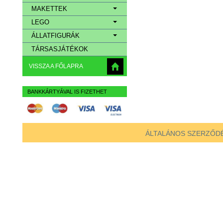
MAKETTEK
LEGO
ÁLLATFIGURÁK
TÁRSASJÁTÉKOK
VISSZA A FŐLAPRA
BANKKÁRTYÁVAL IS FIZETHET
ÁLTALÁNOS SZERZŐDÉ