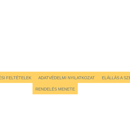
SI FELTÉTELEK
ADATVÉDELMI NYILATKOZAT
ELÁLLÁS A S
RENDELÉS MENETE