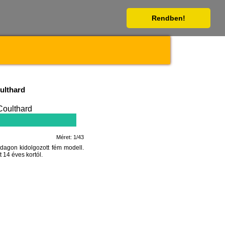
Rendben!
ulthard
Méret: 1/43
agon kidolgozott fém modell.
 14 éves kortól.