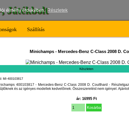
t-, Játékbolt
nálói élmény érdekében.
Részletek
onságok
Szállítás
Minichamps
-
Mercedes-Benz C-Class 2008 D. Co
Készleten
d: MI-400103817
nichamps 400103817 - Mercedes-Benz C-Class 2008 D. Coulthard - Részletgazd
ûjtõknek és az igényes modellek kedvelõinek. Összeszerelést nem igényel. Ajánlott
ár:
16995
Ft