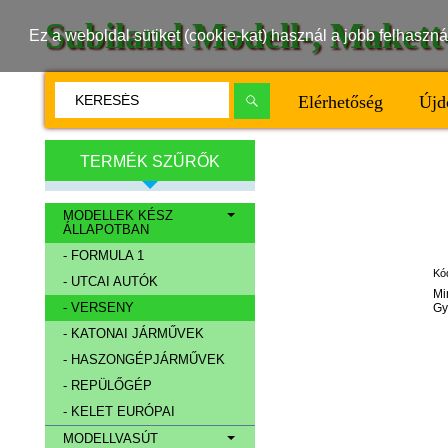
Subiland Modell-, Maket
Ez a weboldal sütiket (cookie-kat) használ a jobb felhasz
Elérhetőség
Újd
TERMÉK SZŰRŐK
MODELLEK KÉSZ
ÁLLAPOTBAN
- FORMULA 1
Kó
- UTCAI AUTÓK
Mi
- VERSENY
Gy
- KATONAI JÁRMŰVEK
- HASZONGÉPJÁRMŰVEK
- REPÜLŐGÉP
- KELET EURÓPAI
MODELLVASÚT