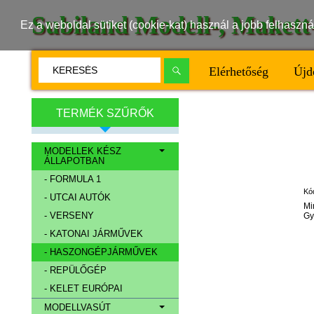
Subiland Modell-, Maket
Ez a weboldal sütiket (cookie-kat) használ a jobb felhasz
Elérhetőség
Újd
TERMÉK SZŰRŐK
MODELLEK KÉSZ
ÁLLAPOTBAN
- FORMULA 1
Kó
- UTCAI AUTÓK
Mi
- VERSENY
Gy
- KATONAI JÁRMŰVEK
- HASZONGÉPJÁRMŰVEK
- REPÜLŐGÉP
- KELET EURÓPAI
MODELLVASÚT