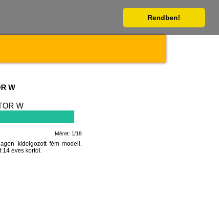
Rendben!
OR W
Méret: 1/18
on kidolgozott fém modell.
 14 éves kortól.