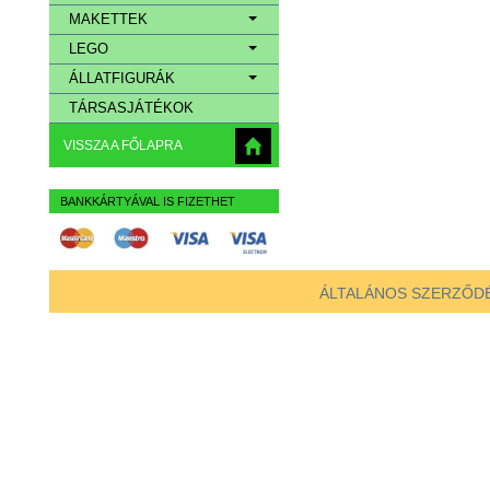
MAKETTEK
LEGO
ÁLLATFIGURÁK
TÁRSASJÁTÉKOK
VISSZA A FŐLAPRA
BANKKÁRTYÁVAL IS FIZETHET
ÁLTALÁNOS SZERZŐDÉ