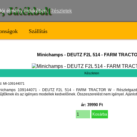
t-, Játékbolt
nálói élmény érdekében.
Részletek
onságok
Szállítás
Minichamps
-
DEUTZ F2L 514 - FARM TRACT
Készleten
d: MI-109144071
nichamps 109144071 - DEUTZ F2L 514 - FARM TRACTOR W - Részletgazdag
ûjtõknek és az igényes modellek kedvelõinek. Összeszerelést nem igényel. Ajánlott
ár:
39990
Ft