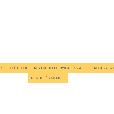
SI FELTÉTELEK
ADATVÉDELMI NYILATKOZAT
ELÁLLÁS A S
RENDELÉS MENETE