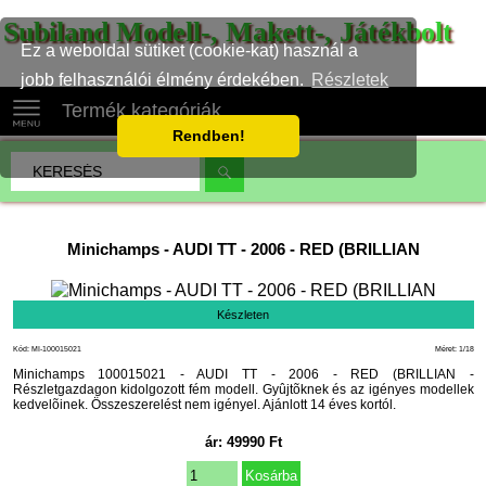
Subiland Modell-, Makett-, Játékbolt
Ez a weboldal sütiket (cookie-kat) használ a
jobb felhasználói élmény érdekében.
Részletek
Termék kategóriák
Rendben!
Minichamps
-
AUDI TT - 2006 - RED (BRILLIAN
Készleten
Kód: MI-100015021
Méret: 1/18
Minichamps 100015021 - AUDI TT - 2006 - RED (BRILLIAN -
Részletgazdagon kidolgozott fém modell. Gyûjtõknek és az igényes modellek
kedvelõinek. Összeszerelést nem igényel. Ajánlott 14 éves kortól.
ár:
49990
Ft