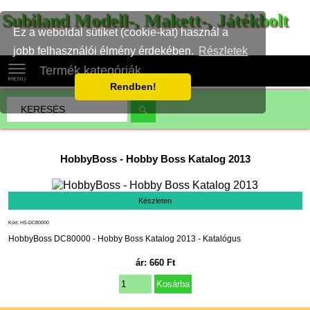
Subiland Modell-, Makett-, Játékbolt
Ez a weboldal sütiket (cookie-kat) használ a
jobb felhasználói élmény érdekében.
Részletek
Termék kategóriák
Rendben!
HobbyBoss
-
Hobby Boss Katalog 2013
Készleten
Kód: HS-DC80000
HobbyBoss DC80000 - Hobby Boss Katalog 2013 - Katalógus
ár:
660
Ft