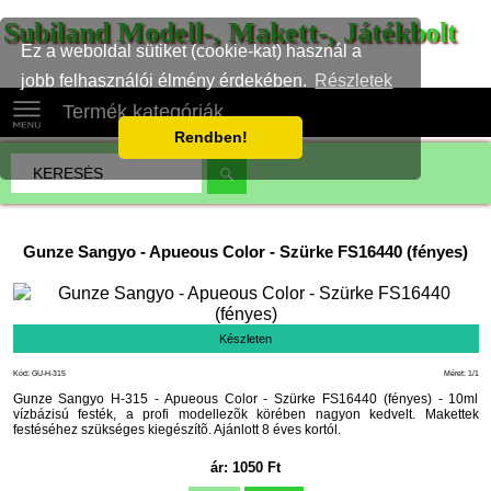
Subiland Modell-, Makett-, Játékbolt
Ez a weboldal sütiket (cookie-kat) használ a
jobb felhasználói élmény érdekében.
Részletek
Termék kategóriák
Rendben!
Gunze Sangyo
-
Apueous Color - Szürke FS16440 (fényes)
Készleten
Kód: GU-H-315
Méret: 1/1
Gunze Sangyo H-315 - Apueous Color - Szürke FS16440 (fényes) - 10ml
vízbázisú festék, a profi modellezõk körében nagyon kedvelt. Makettek
festéséhez szükséges kiegészítõ. Ajánlott 8 éves kortól.
ár:
1050
Ft