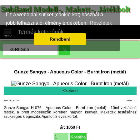
Subiland Modell-, Makett-, Játékbolt
Ez a weboldal sütiket (cookie-kat) használ a
jobb felhasználói élmény érdekében.
Részletek
Termék kategóriák
Rendben!
Gunze Sangyo
-
Apueous Color - Burnt Iron (metál)
Készleten
Kód: GU-H-076
Méret: 1/1
Gunze Sangyo H-076 - Apueous Color - Burnt Iron (metál) - 10ml vízbázisú
festék, a profi modellezõk körében nagyon kedvelt. Makettek festéséhez
szükséges kiegészítõ. Ajánlott 8 éves kortól.
ár:
1050
Ft